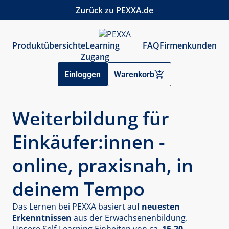
Zurück zu
PEXXA.de
Produktübersicht
eLearning
FAQ
Firmenkunden
Zugang
Einloggen
Warenkorb
Weiterbildung für
Einkäufer:innen -
online, praxisnah, in
deinem Tempo
Das Lernen bei PEXXA basiert auf
neuesten
Erkenntnissen
aus der Erwachsenenbildung.